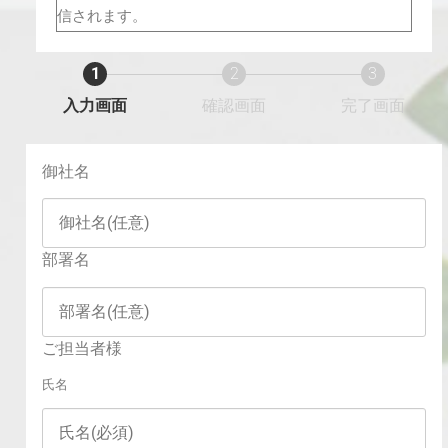
信されます。
1
2
3
入力画面
確認画面
完了画面
御社名
部署名
ご担当者様
氏名